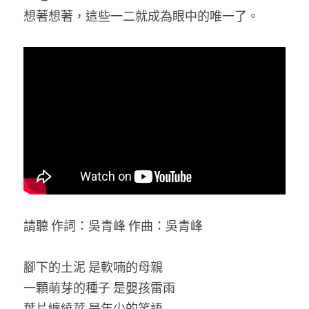
想著想著，這些一二就成為眼中的唯一了。
請聽 作詞：吳青峰 作曲：吳青峰
腳下的土泥 是軟喃的母親
一顆萌芽的種子 是嬰孩雷雨
葉片纏繞莖 是年少的笑語