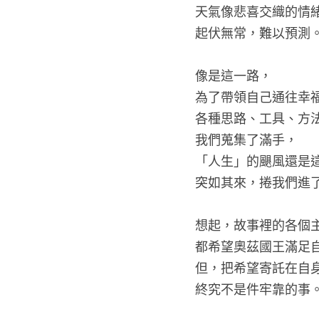
天氣像悲喜交織的情
起伏無常，難以預測
像是這一路，
為了帶領自己通往幸
各種思路、工具、方
我們蒐集了滿手，
「人生」的颶風還是
突如其來，捲我們進
想起，故事裡的各個
都希望奧茲國王滿足
但，把希望寄託在自
終究不是件牢靠的事