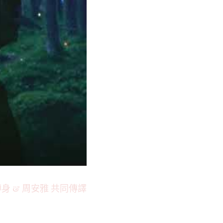
身 & 周安雅 共同傳譯