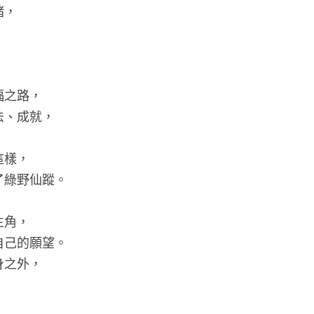
緒，
。
福之路，
法、成就，
這樣，
了綠野仙蹤。
主角，
自己的願望。
身之外，
。