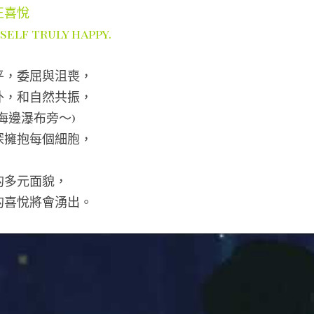
正喜悅
self truly happy.
平，委屈與沮喪，
外，和自然共振，
海邊瀑布旁～)
深擁抱每個細胞，
，
的多元面貌，
的喜悅將會湧出。